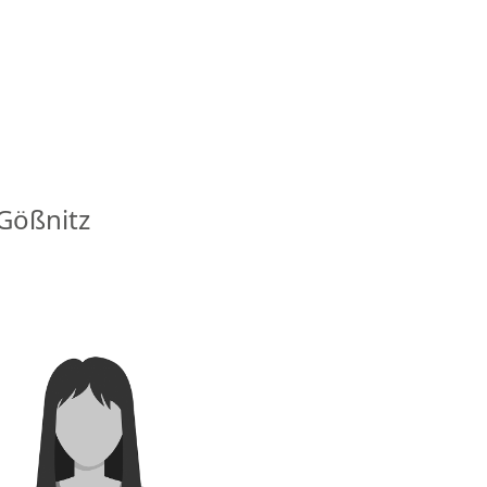
Gößnitz