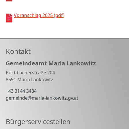
Voranschlag 2025 (pdf)
Kontakt
Gemeindeamt Maria Lankowitz
Puchbacherstraße 204
8591 Maria Lankowitz
+43 3144 3484
gemeinde@maria-lankowitz.gv.at
Bürgerservicestellen