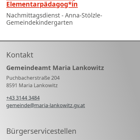
Elementarpädagog*in
Nachmittagsdienst - Anna-Stölzle-
Gemeindekindergarten
Kontakt
Gemeindeamt Maria Lankowitz
Puchbacherstraße 204
8591 Maria Lankowitz
+43 3144 3484
gemeinde@maria-lankowitz.gv.at
Bürgerservicestellen