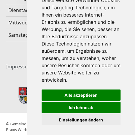
Diese Website verwendet Cookies
und Targeting Technologien, um
Dienstag & Donnerstag
Ihnen ein besseres Internet-
Erlebnis zu ermöglichen und die
Mittwoch & Freitag
Werbung, die Sie sehen, besser an
Samstag & Sonntag
Ihre Bedürfnisse anzupassen.
Diese Technologien nutzen wir
außerdem, um Ergebnisse zu
messen, um zu verstehen, woher
unsere Besucher kommen oder um
Impressum & Datenschutz
|
Startseite
unsere Website weiter zu
entwickeln.
Alle akzeptieren
Ich lehne ab
Einstellungen ändern
© Gemeinde Maria Lankowitz 2026 | Konzeption & Design Kreativ-
Praxis Werbeagentur