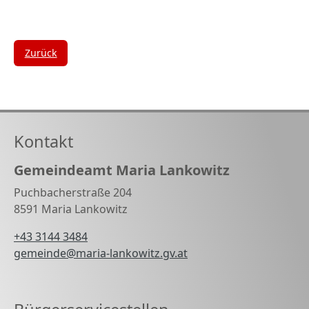
Zurück
Kontakt
Gemeindeamt Maria Lankowitz
Puchbacherstraße 204
8591 Maria Lankowitz
+43 3144 3484
gemeinde@maria-lankowitz.gv.at